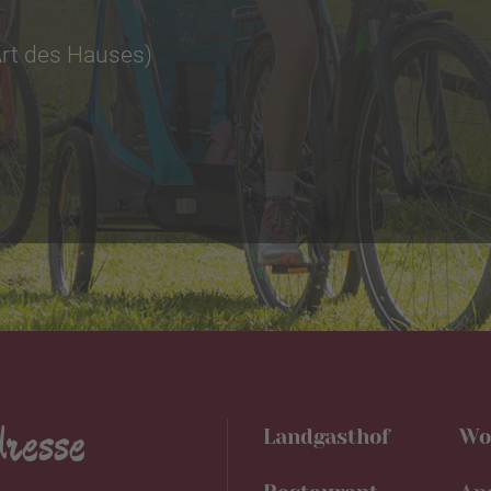
rt des Hauses)
resse
Landgasthof
Wo