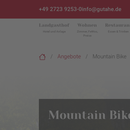
+49 2723 9253-0
info@gutahe.de
Landgasthof
Wohnen
Restauran
Hotel und Anlage
Zimmer, FeWos,
Essen & Trinken
Preise
Angebote
Mountain Bike
Mountain Bik