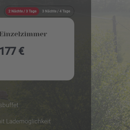
2 Nächte / 3 Tage
3 Nächte / 4 Tage
Einzelzimmer
177 €
sbuffet
it Lademöglichkeit