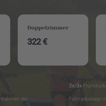
Doppelzimmer
322 €
ungen:
2x/3x
Frühstück
 Rahmen der
Fahrradgarage m