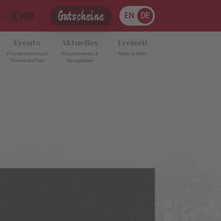
Gutscheine
EN
DE
Events
Aktuelles
Freizeit
Firmenevents und
Wissenswertes &
Natur & Aktiv
Themenbuffets
Neuigkeiten