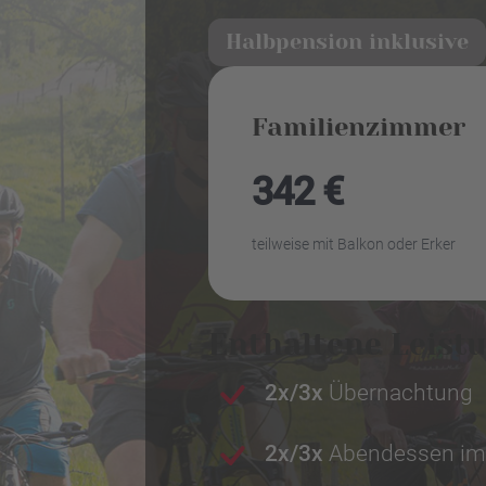
Halbpension inklusive
Familienzimmer
342 €
teilweise mit Balkon oder Erker
Enthaltene Leist
2x/3x
Übernachtung
2x/3x
Abendessen im