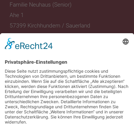
Familie Neuhaus (Senior)
Ahe 1
57399 Kirchhundem / Sauerland
Landgasthof
Wohnen
Restaurant
Angebote
Eventlocation
Events
Friggen
Aktuelles
Freizeit
Media
Gutscheine
Karriere
Kontakt
AGB Buchung
Datenschutz