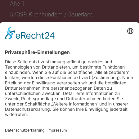
Ahe 1
57399 Kirchhundem / Sauerland
Landgasthof
Wohnen
Restaurant
Angebote
Eventlocation
Events
Friggen
Aktuelles
Freizeit
Media
Gutscheine
Karriere
Kontakt
AGB Buchung
Datenschutz
Impressum