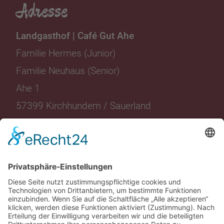
Adresse
Landgasthof | Café Gut Ahe
Familie Hermes (Junior)
Familie Neuhaus (Senior)
Ahe 1
57399 Kirchhundem / Sauerland
Landgasthof
Wohnen
Restaurant
Angebote
Eventlocation
Events
Friggen
Aktuelles
Freizeit