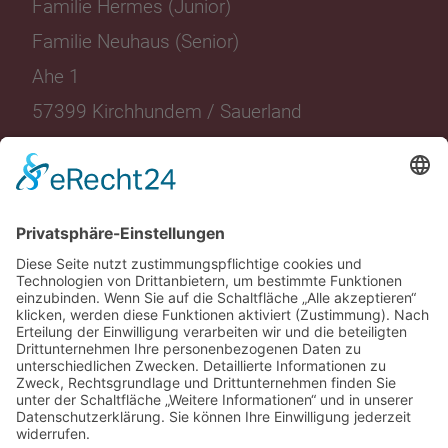
Familie Hermes (Junior)
Familie Neuhaus (Senior)
Ahe 1
57399 Kirchhundem / Sauerland
Landgasthof
Wohnen
Restaurant
Angebote
Eventlocation
Events
Friggen
Aktuelles
Freizeit
Media
Gutscheine
Karriere
Kontakt