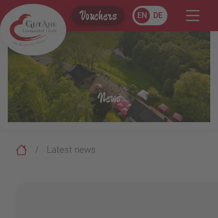
Vouchers
EN
DE
News
Latest news